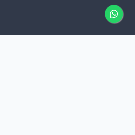
Ingeniería Real para
Negocios Reales
A diferencia de las agencias que se enfocan solo
en la estética, en
Toxiro Digital
nos enfocamos
en el "motor" de tu negocio.