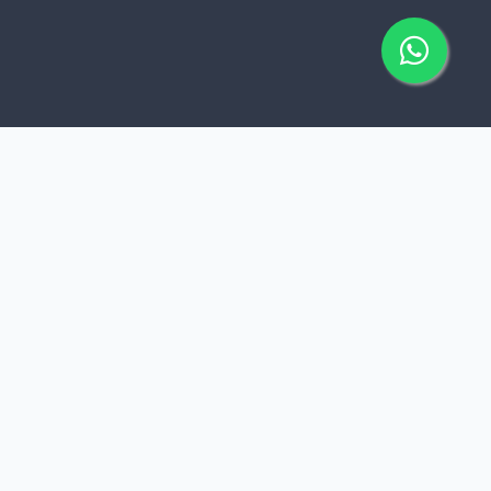
Ingeniería Real para
Negocios Reales
A diferencia de las agencias que se enfocan solo
en la estética, en
Toxiro Digital
nos enfocamos
en el "motor" de tu negocio.